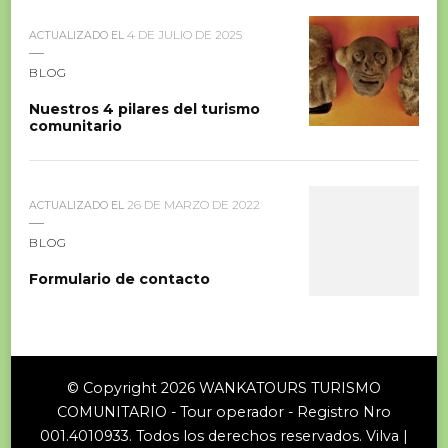
4 DE JULIO DE 2025
ACTUALIZADO EL
BLOG
Nuestros 4 pilares del turismo
comunitario
26 DE MARZO DE 2022
ACTUALIZADO EL
BLOG
Formulario de contacto
© Copyright 2026
WANKATOURS TURISMO
COMUNITARIO - Tour operador - Registro Nro
001.4010933
. Todos los derechos reservados.
Vilva |