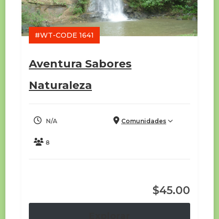
#WT-CODE 1641
Aventura Sabores
Naturaleza
N/A
Comunidades
8
$
45.00
Explorar