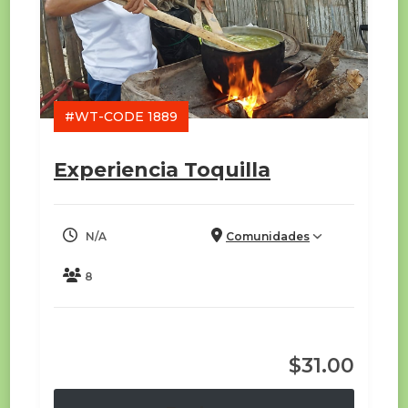
#WT-CODE 1889
Experiencia Toquilla
N/A
Comunidades
8
$
31.00