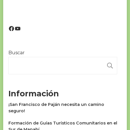
Facebook
YouTube
Buscar
BU
Información
¡San Francisco de Paján necesita un camino
seguro!
Formación de Guías Turísticos Comunitarios en el
Sur de Manabí