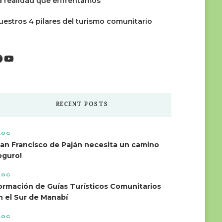
a realidad que enfrentamos
uestros 4 pilares del turismo comunitario
Facebook
YouTube
RECENT POSTS
LOG
San Francisco de Paján necesita un camino
eguro!
LOG
ormación de Guías Turísticos Comunitarios
n el Sur de Manabí
LOG