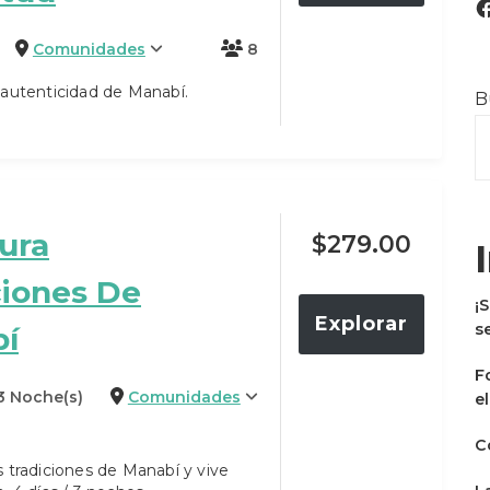
Comunidades
8
 autenticidad de Manabí.
B
ura
$
279.00
ciones De
¡
Explorar
s
í
F
 3 Noche(s)
Comunidades
e
C
 tradiciones de Manabí y vive