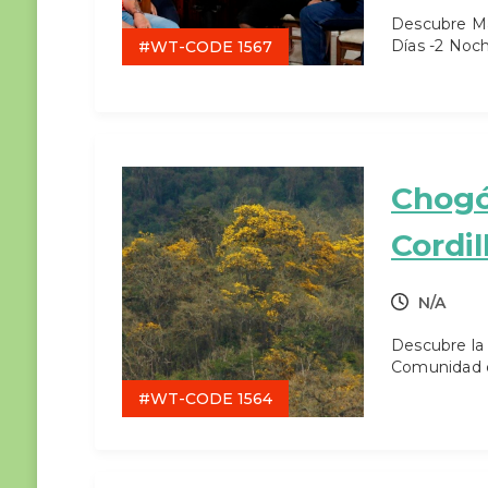
Descubre Man
Días -2 Noc
#WT-CODE 1567
Chogó
Cordil
N/A
Descubre la
Comunidad d
#WT-CODE 1564