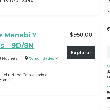
L
. 4 días / 3 noches.
N
e Manabí Y
$
950.00
s – 9D/8N
Explorar
 8 Noche(s)
Comunidades
B
¡
o el turismo Comunitario de la
s
 Manabí
B
F
e
B