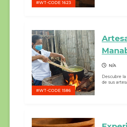
#WT-CODE 1623
Artes
Manab
N/A
Descubre la 
de sus artes
#WT-CODE 1586
Exper