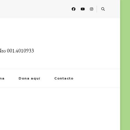
o 001.4010933
ma
Dona aquí
Contacto