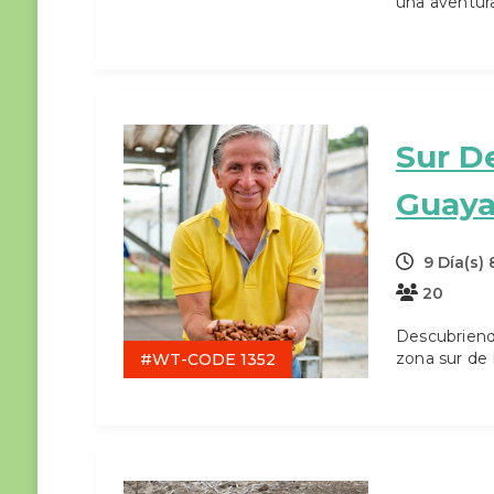
una aventura
Sur D
Guaya
9 Día(s)
20
Descubriend
zona sur de
#WT-CODE 1352