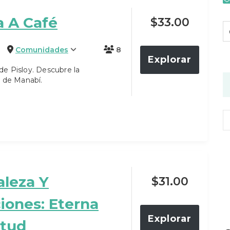
 A Café
$
33.00
Comunidades
8
Explorar
e Pisloy. Descubre la
d de Manabí.
aleza Y
$
31.00
iones: Eterna
Explorar
tud