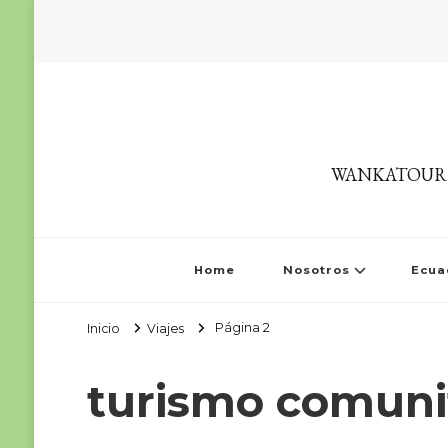
WANKATOURS T
Home
Nosotros
Ecua
Página 2
Inicio
Viajes
turismo comuni