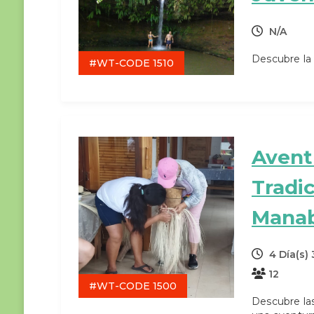
N/A
Descubre la
#WT-CODE 1510
Avent
Tradi
Manab
4 Día(s)
12
#WT-CODE 1500
Descubre las