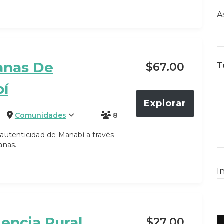
A
anas De
$
67.00
T
í
Explorar
Comunidades
8
autenticidad de Manabí a través
anas.
I
iencia Rural
$
27.00