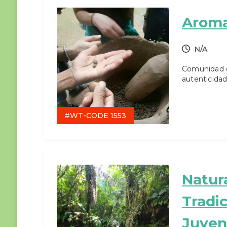
Aroma
N/A
Comunidad d
autenticida
#WT-CODE 1553
Natur
Tradic
Juven