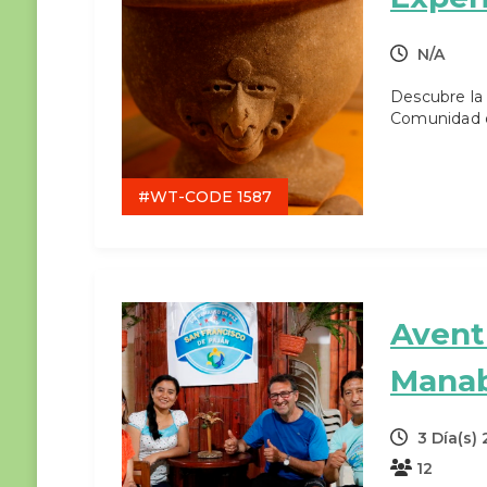
N/A
Descubre la
Comunidad d
#WT-CODE 1587
Avent
Manab
3 Día(s)
12