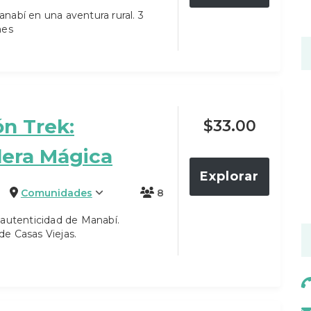
abí en una aventura rural. 3
hes
n Trek:
$
33.00
lera Mágica
Explorar
Comunidades
8
 autenticidad de Manabí.
e Casas Viejas.