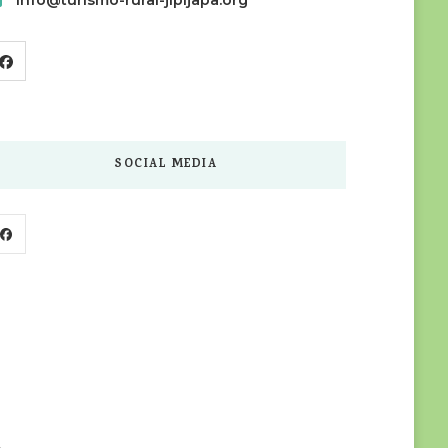
Info@turismo-rural-jipijapa.org
SOCIAL MEDIA
Facebook
YouTube